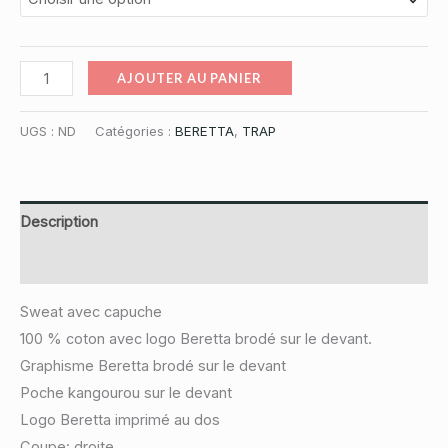
quantité
AJOUTER AU PANIER
de
SWEAT
UGS :
ND
Catégories :
BERETTA
,
TRAP
BERETTA
Description
Informations complémentaires
Sweat avec capuche
100 % coton avec logo Beretta brodé sur le devant.
Graphisme Beretta brodé sur le devant
Poche kangourou sur le devant
Logo Beretta imprimé au dos
Coupe: droite