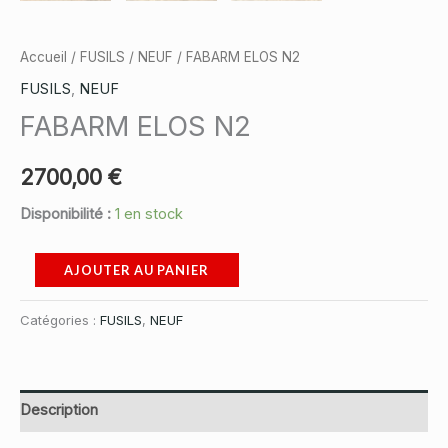
Accueil
/
FUSILS
/
NEUF
/ FABARM ELOS N2
FUSILS
,
NEUF
FABARM ELOS N2
2700,00
€
Disponibilité :
1 en stock
quantité
AJOUTER AU PANIER
de
FABARM
Catégories :
FUSILS
,
NEUF
ELOS
N2
Description