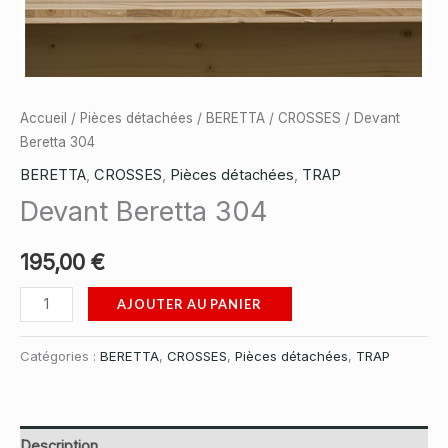
Accueil
/
Pièces détachées
/
BERETTA
/
CROSSES
/ Devant
Beretta 304
BERETTA
,
CROSSES
,
Pièces détachées
,
TRAP
Devant Beretta 304
195,00
€
quantité
AJOUTER AU PANIER
de
Devant
Catégories :
BERETTA
,
CROSSES
,
Pièces détachées
,
TRAP
Beretta
304
Description