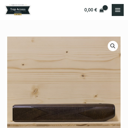
Aller
0,00
€
au
contenu